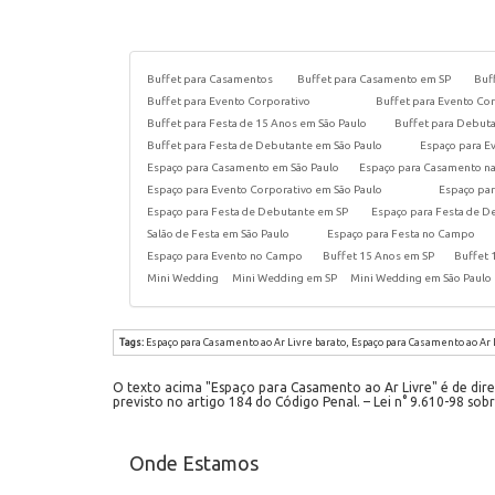
Buffet para Casamentos
Buffet para Casamento em SP
Buf
Buffet para Evento Corporativo
Buffet para Evento Co
Buffet para Festa de 15 Anos em São Paulo
Buffet para Debut
Buffet para Festa de Debutante em São Paulo
Espaço para E
Espaço para Casamento em São Paulo
Espaço para Casamento na
Espaço para Evento Corporativo em São Paulo
Espaço par
Espaço para Festa de Debutante em SP
Espaço para Festa de D
Salão de Festa em São Paulo
Espaço para Festa no Campo
Espaço para Evento no Campo
Buffet 15 Anos em SP
Buffet 
Mini Wedding
Mini Wedding em SP
Mini Wedding em São Paulo
Tags:
Espaço para Casamento ao Ar Livre barato, Espaço para Casamento ao Ar 
O texto acima "Espaço para Casamento ao Ar Livre" é de direi
previsto no artigo 184 do Código Penal. – Lei n° 9.610-98 sobr
Onde Estamos