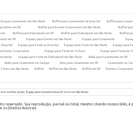
fet para Casamento em São Paulo
Buffet para Casamento na Zona Sul
Buffet para Casa
rporativo em SP
Buffet para Evento Corporativo em São Paulo
Buffet par
ante
Buffet para Debutante em SP
Buffet para Debutante em São Paulo
Buffet pa
vento em SP
Espaço para Evento em São Paulo
Espaço para Casamento
Espa
 Zona Sul
Espaço para Festa na Zona Sul
Espaço para Festa em São Paulo
Espaço para F
a Evento Corporativo
Espaço para Festa de 15 Anos
Espaço para Festa de 1
ebutante
Espaço para Festa de Debutante em São Paulo
Salão para Casamento em SP
Salão para Casamento no Campo
Sítio para Casamento em SP
Casamento no C
15 Anos em São Paulo
Buffet
Buffet em São Paulo
Buffet em SP
Eventos Corporati
Livre melhor preço, Espaço para Casamento ao Ar Livre em São Paulo.
to reservado. Sua reprodução, parcial ou total, mesmo citando nossos links, é 
e os Direitos Autorais