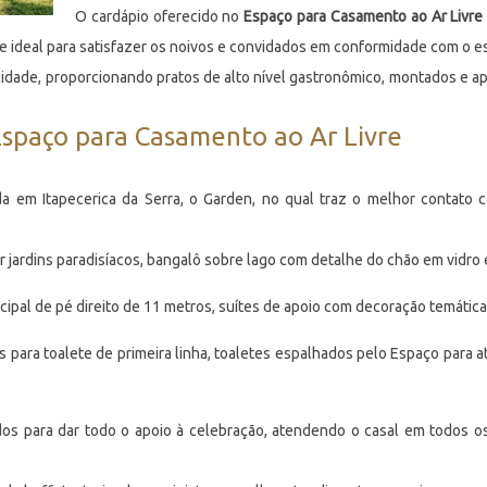
O cardápio oferecido no
Espaço para Casamento ao Ar Livre
 ideal para satisfazer os noivos e convidados em conformidade com o est
idade, proporcionando pratos de alto nível gastronômico, montados e a
 Espaço para Casamento ao Ar Livre
a em Itapecerica da Serra, o Garden, no qual traz o melhor contato
jardins paradisíacos, bangalô sobre lago com detalhe do chão em vidro e 
cipal de pé direito de 11 metros, suítes de apoio com decoração temática
s para toalete de primeira linha, toaletes espalhados pelo Espaço para 
cados para dar todo o apoio à celebração, atendendo o casal em todos o