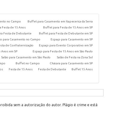
mento no Campo
Buffet para Casamento em Itapecerica da Serra
a Festa de 15 Anos
Buffet para Festa de 15 Anos em SP
ra Festa de Debutante
Buffet para Festa de Debutante em SP
ço para Casamento no Campo
Espaço para Casamento em SP
esta de Confraternização
Espaço para Evento Corporativo em SP
5 Anos em SP
Espaço para Festa de 15 Anos em São Paulo
Salão para Casamento em São Paulo
Salão de Festa na Zona Sul
ampo
Buffet no Campo
Chácara para Casamento em SP
vos
Festa de 15 Anos
Festa de Debutante
Buffet 15 Anos
proibida sem a autorização do autor. Plágio é crime e está