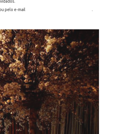
nvidados.
ou pelo e-mail
afrikanhouse@afrikanhouse.com.br
.