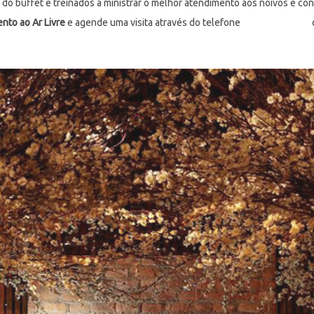
do buffet e treinados a ministrar o melhor atendimento aos noivos e co
nto ao Ar Livre
e agende uma visita através do telefone
(11) 5542-8000